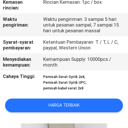
Kemasan
Rincian Kemasan: 1pc / box
KUALITAS
rincian:
Waktu
Waktu pengiriman: 3 sampai 5 hari
HUBUNGI
pengiriman:
untuk pesanan sampel, 7 sampai 15
KAMI
hari untuk pesanan massal
Syarat-syarat
Ketentuan Pembayaran: T / T, L / C,
pembayaran:
paypal, Western Union
BERITA
Menyediakan
Kemampuan Supply: 10000pcs /
kemampuan:
month
KASUS
Cahaya Tinggi:
,
Pemisah Serat Optik 2x8
,
Pemisah Serat Optik UPC
pemisah kabel serat 2x8
HARGA TERBAIK