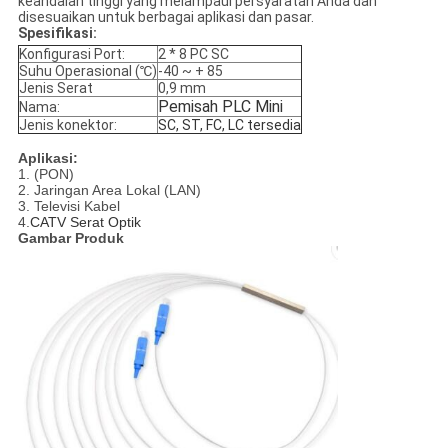
keandalan tinggi yang melampaui persyaratan Anda dan
disesuaikan untuk berbagai aplikasi dan pasar.
Spesifikasi:
Konfigurasi Port:
2 * 8 PC SC
Suhu Operasional (℃)
-40 ~ + 85
Jenis Serat
0,9 mm
Pemisah PLC Mini
Nama:
Jenis konektor:
SC, ST, FC, LC tersedia
Aplikasi:
1. (PON)
2. Jaringan Area Lokal (LAN)
3. Televisi Kabel
4.
CATV Serat Optik
Gambar Produk