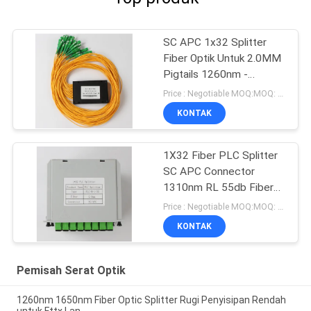
SC APC 1x32 Splitter
Fiber Optik Untuk 2.0MM
Pigtails 1260nm -
1650nm Panjang Kerja
Price : Negotiable MOQ:MOQ: 100 PCS
KONTAK
1X32 Fiber PLC Splitter
SC APC Connector
1310nm RL 55db Fiber
0.9mm
Price : Negotiable MOQ:MOQ: 100 PCS
KONTAK
Pemisah Serat Optik
1260nm 1650nm Fiber Optic Splitter Rugi Penyisipan Rendah
untuk Fttx Lan