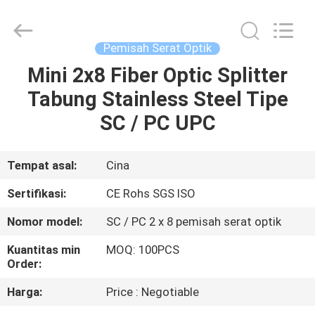
Pasif
pemasok.
Copyright
©
2021
Pemisah Serat Optik
-
2025
fibers-
Mini 2x8 Fiber Optic Splitter
RUMAH
optics.com.
All
Tabung Stainless Steel Tipe
Rights
Reserved.
Developed
PRODUK
SC / PC UPC
by
ECER
TENTANG
Tempat asal:
Cina
KAMI
Sertifikasi:
CE Rohs SGS ISO
Nomor model:
SC / PC 2 x 8 pemisah serat optik
TUR
Kuantitas min
MOQ: 100PCS
PABRIK
Order:
Harga:
Price : Negotiable
KONTROL