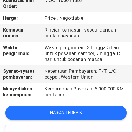
Kuantitas min
MOQ: 1000 meter
KUALITAS
Order:
Harga:
Price : Negotiable
HUBUNGI
Kemasan
Rincian kemasan: sesuai dengan
KAMI
rincian:
jumlah pesanan
Waktu
Waktu pengiriman: 3 hingga 5 hari
BERITA
pengiriman:
untuk pesanan sampel, 7 hingga 15
hari untuk pesanan massal
KASUS
Syarat-syarat
Ketentuan Pembayaran: T/T, L/C,
pembayaran:
paypal, Western Union
SITEMAP
Menyediakan
Kemampuan Pasokan: 6.000.000 KM
kemampuan:
per tahun
KEBIJAKAN
HARGA TERBAIK
PRIVASI