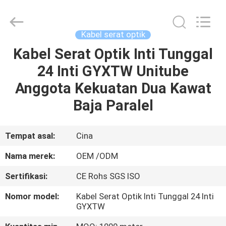
Baja
Mode
Tunggal
Dalam
Ruangan
Kabel serat optik
supplier.
Copyright
©
Kabel Serat Optik Inti Tunggal
RUMAH
2021
-
24 Inti GYXTW Unitube
2025
Shenzhen
Hong
PRODUK
Anggota Kekuatan Dua Kawat
An
Jia
Technology
Baja Paralel
Co.,Ltd..
All
TENTANG
Rights
Reserved.
KAMI
Developed
Tempat asal:
Cina
by
ECER
Nama merek:
OEM /ODM
TUR
Sertifikasi:
CE Rohs SGS ISO
PABRIK
Nomor model:
Kabel Serat Optik Inti Tunggal 24 Inti
GYXTW
KONTROL