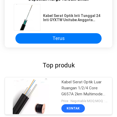
Kabel Serat Optik Inti Tunggal 24
Inti GYXTW Unitube Anggota
Kekuatan Dua Kawat Baja Paralel
Terus
Top produk
Kabel Serat Optik Luar
Ruangan 1/2/4 Core
G657A 2km Multimode
FTTH Drop Cable
Price : Negotiable MOQ:MOQ : 1000meter
GJYXCH
KONTAK