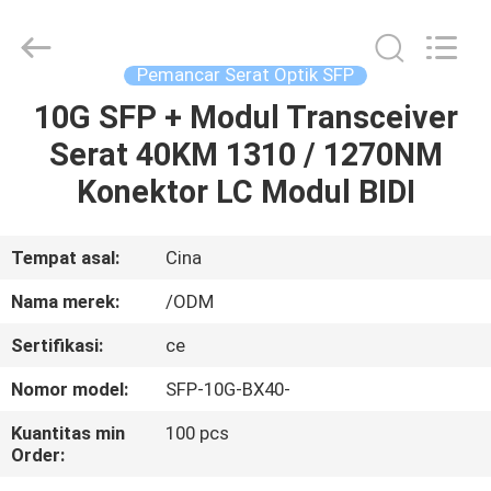
Jia
Technology
Co.,Ltd..
All
Rights
Pemancar Serat Optik SFP
Reserved.
Developed
10G SFP + Modul Transceiver
RUMAH
by
ECER
Serat 40KM 1310 / 1270NM
PRODUK
Konektor LC Modul BIDI
TENTANG
Tempat asal:
Cina
KAMI
Nama merek:
/ODM
Sertifikasi:
ce
TUR
Nomor model:
SFP-10G-BX40-
PABRIK
Kuantitas min
100 pcs
Order:
KONTROL