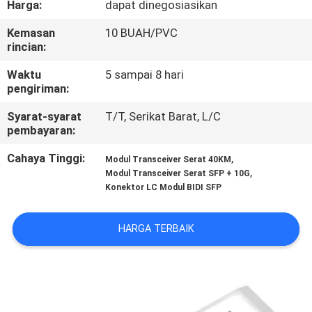
Harga:
dapat dinegosiasikan
KUALITAS
Kemasan
10 BUAH/PVC
rincian:
HUBUNGI
KAMI
Waktu
5 sampai 8 hari
pengiriman:
Syarat-syarat
T/T, Serikat Barat, L/C
BERITA
pembayaran:
Cahaya Tinggi:
,
Modul Transceiver Serat 40KM
KASUS
,
Modul Transceiver Serat SFP + 10G
Konektor LC Modul BIDI SFP
SITEMAP
HARGA TERBAIK
KEBIJAKAN
PRIVASI