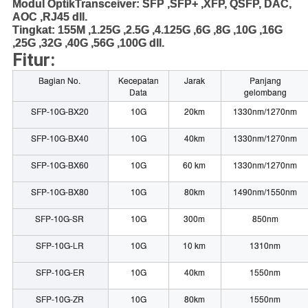
Modul Optik
Transceiver
: SFP ,SFP+ ,XFP, QSFP, DAC,
AOC ,RJ45 dll.
Tingkat: 155M ,1.25G ,2.5G ,4.125G ,6G ,8G ,10G ,16G
,25G ,32G ,40G ,56G ,100G dll.
Fitur:
Bagian No.
Kecepatan
Jarak
Panjang
Data
gelombang
SFP-10G-BX20
10G
20km
1330nm/1270nm
SFP-10G-BX40
10G
40km
1330nm/1270nm
SFP-10G-BX60
10G
60 km
1330nm/1270nm
SFP-10G-BX80
10G
80km
1490nm/1550nm
SFP-10G-SR
10G
300m
850nm
SFP-10G-LR
10G
10 km
1310nm
SFP-10G-ER
10G
40km
1550nm
SFP-10G-ZR
10G
80km
1550nm