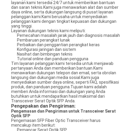
layanan kami tersedia 24/7 untuk memberikan bantuan
dan saran teknis.Kami juga menawarkan alat dan sumber
daya online, serta dukungan langsung di pusat layanan
pelanggan kami.Kami berusaha untuk menyediakan
pelanggan kami dengan tingkat kepuasan dan dukungan
yang tinggi.
Layanan dukungan teknis kami meliputi:
Pemecahan masalah jarak jauh dan diagnosis masalah
Pembaruan perangkat lunak
Perbaikan dan penggantian perangkat keras
Konfigurasi jaringan dan sistem
Nasihat dan bimbingan teknis
Tutorial online dan panduan pengguna
Tim layanan pelanggan kami tersedia untuk menjawab
pertanyaan Anda dan memberikan bantuan.Kami
menawarkan dukungan telepon dan email, serta obrolan
langsung dan dukungan media sosial.Kami juga
menyediakan sumber daya online, seperti FAQ, spesifikasi
produk, dan panduan pengguna.Tujuan kami adalah
memberi Anda informasi dan dukungan yang Anda
butuhkan untuk mendapatkan hasil maksimal dari
Transceiver Serat Optik SFP Anda.
Pengepakan dan Pengiriman:
Pengemasan dan Pengiriman untuk Transceiver Serat
Optik SFP
Pengemasan SFP Fiber Optic Transceiver harus
mencakup item berikut:
Pemancar Serat Optik SFP