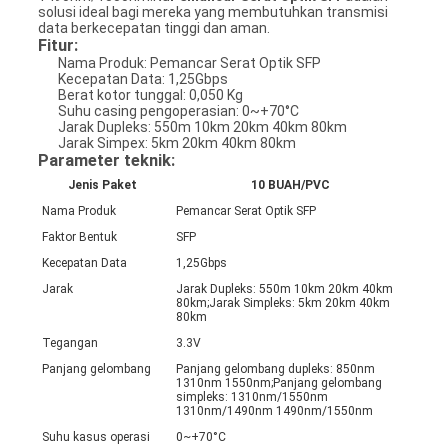
solusi ideal bagi mereka yang membutuhkan transmisi
data berkecepatan tinggi dan aman.
Fitur:
Nama Produk: Pemancar Serat Optik SFP
Kecepatan Data: 1,25Gbps
Berat kotor tunggal: 0,050 Kg
Suhu casing pengoperasian: 0~+70°C
Jarak Dupleks: 550m 10km 20km 40km 80km
Jarak Simpex: 5km 20km 40km 80km
Parameter teknik:
Jenis Paket
10 BUAH/PVC
Nama Produk
Pemancar Serat Optik SFP
Faktor Bentuk
SFP
Kecepatan Data
1,25Gbps
Jarak
Jarak Dupleks: 550m 10km 20km 40km
80km;Jarak Simpleks: 5km 20km 40km
80km
Tegangan
3.3V
Panjang gelombang
Panjang gelombang dupleks: 850nm
1310nm 1550nm;Panjang gelombang
simpleks: 1310nm/1550nm
1310nm/1490nm 1490nm/1550nm
Suhu kasus operasi
0~+70°C