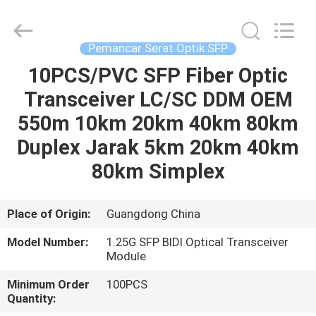
An
Jia
Technology
Co.,Ltd..
All
Pemancar Serat Optik SFP
Rights
Reserved.
Developed
10PCS/PVC SFP Fiber Optic
RUMAH
by
ECER
Transceiver LC/SC DDM OEM
PRODUK
550m 10km 20km 40km 80km
Duplex Jarak 5km 20km 40km
TENTANG
80km Simplex
KAMI
Place of Origin:
Guangdong China
TUR
Model Number:
1.25G SFP BIDI Optical Transceiver
PABRIK
Module
Minimum Order
100PCS
KONTROL
Quantity: