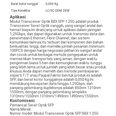
Berat kotor tunggal
0,050 Kg
Tipe Konektor
LC/SC DDM OEM
Aplikasi:
Modul Transceiver Optik BIDI SFP 1.25G adalah produk
Transceiver Serat Optik canggih, yang sangat andal dan
hemat biaya.Ini dirancang untuk aplikasi dalam jaringan
1,25Gbps, dan dapat digunakan untuk transmisi data dan
penerimaan Ethernet, Fibre Channel, dan sistem
komunikasi lainnya.Itu terbuat dari komponen dan bahan
berkualitas tinggi, dan memiliki jumlah pesanan minimum
100PCS dengan harga negosiasi pilihan.Ini sangat andal
dan cocok untuk berbagai metode pengepakan untuk
memastikan transportasi yang aman, dengan waktu
pengiriman biasa 5 hari dan kemungkinan waktu tunggu
yang lebih lama untuk jumlah yang lebih besar atau produk
khusus.Anda dapat memilih dari metode pembayaran
seperti T/T atau Paypal.Faktor bentuk produk ini adalah
SFP, dan berat kotor tunggalnya adalah 0,050 Kg.Ini
mendukung kecepatan data hingga 1,25Gbps, dan
panjang gelombang dupleksnya adalah 850nm 1310nm
1550nm, dengan panjang gelombang simpleks
1310nm/1550nm 1310nm/1490nm 1490nm/1550nm.
Kustomisasi:
Pemancar Serat Optik SFP
Nama Merek:
Nomor model: Modul Transceiver Optik SFP BIDI 1.25G