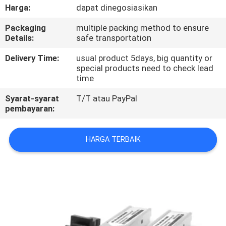
KUALITAS
Harga:
dapat dinegosiasikan
Packaging
multiple packing method to ensure
HUBUNGI
Details:
safe transportation
KAMI
Delivery Time:
usual product 5days, big quantity or
special products need to check lead
time
BERITA
Syarat-syarat
T/T atau PayPal
pembayaran:
KASUS
HARGA TERBAIK
SITEMAP
KEBIJAKAN
PRIVASI