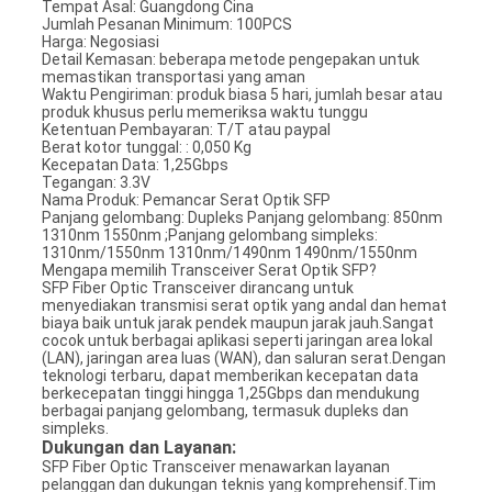
Tempat Asal: Guangdong Cina
Jumlah Pesanan Minimum: 100PCS
Harga: Negosiasi
Detail Kemasan: beberapa metode pengepakan untuk
memastikan transportasi yang aman
Waktu Pengiriman: produk biasa 5 hari, jumlah besar atau
produk khusus perlu memeriksa waktu tunggu
Ketentuan Pembayaran: T/T atau paypal
Berat kotor tunggal: : 0,050 Kg
Kecepatan Data: 1,25Gbps
Tegangan: 3.3V
Nama Produk: Pemancar Serat Optik SFP
Panjang gelombang: Dupleks Panjang gelombang: 850nm
1310nm 1550nm ;Panjang gelombang simpleks:
1310nm/1550nm 1310nm/1490nm 1490nm/1550nm
Mengapa memilih Transceiver Serat Optik SFP?
SFP Fiber Optic Transceiver dirancang untuk
menyediakan transmisi serat optik yang andal dan hemat
biaya baik untuk jarak pendek maupun jarak jauh.Sangat
cocok untuk berbagai aplikasi seperti jaringan area lokal
(LAN), jaringan area luas (WAN), dan saluran serat.Dengan
teknologi terbaru, dapat memberikan kecepatan data
berkecepatan tinggi hingga 1,25Gbps dan mendukung
berbagai panjang gelombang, termasuk dupleks dan
simpleks.
Dukungan dan Layanan:
SFP Fiber Optic Transceiver menawarkan layanan
pelanggan dan dukungan teknis yang komprehensif.Tim