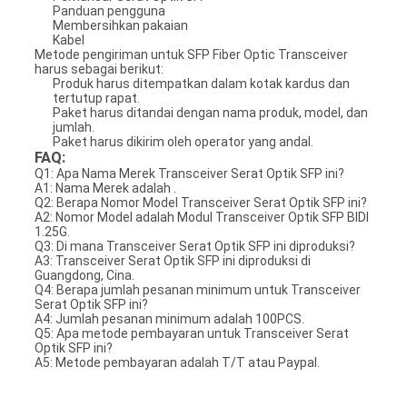
Panduan pengguna
Membersihkan pakaian
Kabel
Metode pengiriman untuk SFP Fiber Optic Transceiver
harus sebagai berikut:
Produk harus ditempatkan dalam kotak kardus dan
tertutup rapat.
Paket harus ditandai dengan nama produk, model, dan
jumlah.
Paket harus dikirim oleh operator yang andal.
FAQ:
Q1: Apa Nama Merek Transceiver Serat Optik SFP ini?
A1: Nama Merek adalah .
Q2: Berapa Nomor Model Transceiver Serat Optik SFP ini?
A2: Nomor Model adalah Modul Transceiver Optik SFP BIDI
1.25G.
Q3: Di mana Transceiver Serat Optik SFP ini diproduksi?
A3: Transceiver Serat Optik SFP ini diproduksi di
Guangdong, Cina.
Q4: Berapa jumlah pesanan minimum untuk Transceiver
Serat Optik SFP ini?
A4: Jumlah pesanan minimum adalah 100PCS.
Q5: Apa metode pembayaran untuk Transceiver Serat
Optik SFP ini?
A5: Metode pembayaran adalah T/T atau Paypal.