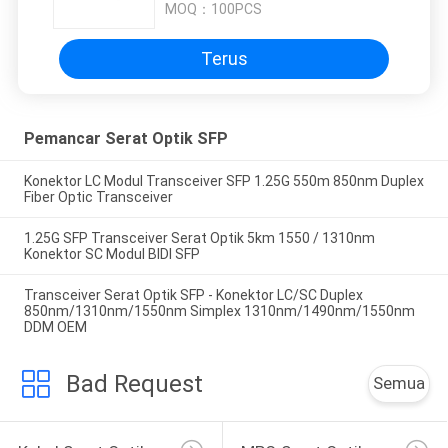
MOQ：
100PCS
80km Simplex
Terus
Pemancar Serat Optik SFP
Konektor LC Modul Transceiver SFP 1.25G 550m 850nm Duplex
Fiber Optic Transceiver
1.25G SFP Transceiver Serat Optik 5km 1550 / 1310nm
Konektor SC Modul BIDI SFP
Transceiver Serat Optik SFP - Konektor LC/SC Duplex
850nm/1310nm/1550nm Simplex 1310nm/1490nm/1550nm
DDM OEM
Bad Request
Semua