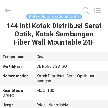
Optik
Tahan
Air
pemasok.
Copyright
Kotak Distribusi Serat Optik
©
2021
-
144 inti Kotak Distribusi Serat
RUMAH
2025
Shenzhen
Optik, Kotak Sambungan
Hong
An
Jia
PRODUK
Fiber Wall Mountable 24F
Technology
Co.,Ltd..
All
Rights
Reserved.
TENTANG
Tempat asal:
Cina
Developed
by
KAMI
ECER
Sertifikasi:
CE Rohs SGS ISO
Nomor model:
Kotak Distribusi Serat Optik luar
TUR
ruangan
PABRIK
Kuantitas min
MOQ: 100
Order:
KONTROL
Harga:
Price : Negotiable