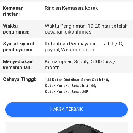
KUALITAS
Kemasan
Rincian Kemasan: kotak
rincian:
HUBUNGI
Waktu
Waktu Pengiriman: 10-20 hari setelah
KAMI
pengiriman:
pesanan dikonfirmasi
Syarat-syarat
Ketentuan Pembayaran: T / T, L / C,
pembayaran:
paypal, Western Union
BERITA
Menyediakan
Kemampuan Supply: 50000pcs /
kemampuan:
month
KASUS
Cahaya Tinggi:
,
144 Kotak Distribusi Serat Optik Inti
,
Kotak Koneksi Serat Inti 144
SITEMAP
Kotak Koneksi Serat 24F
KEBIJAKAN
HARGA TERBAIK
PRIVASI