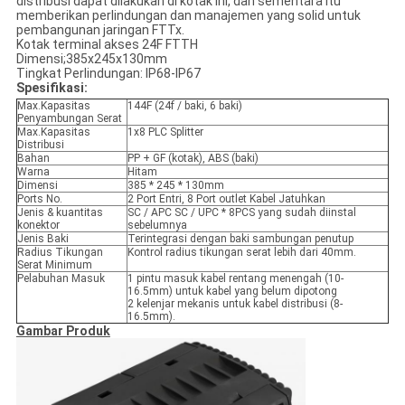
distribusi dapat dilakukan di kotak ini, dan sementara itu
memberikan perlindungan dan manajemen yang solid untuk
pembangunan jaringan FTTx.
Kotak terminal akses 24F FTTH
Dimensi;385x245x130mm
Tingkat Perlindungan: IP68-IP67
Spesifikasi:
Max.Kapasitas
144F (24f / baki, 6 baki)
Penyambungan Serat
Max.Kapasitas
1x8 PLC Splitter
Distribusi
Bahan
PP + GF (kotak), ABS (baki)
Warna
Hitam
Dimensi
385 * 245 * 130mm
Ports No.
2 Port Entri, 8 Port outlet Kabel Jatuhkan
Jenis & kuantitas
SC / APC SC / UPC * 8PCS yang sudah diinstal
konektor
sebelumnya
Jenis Baki
Terintegrasi dengan baki sambungan penutup
Radius Tikungan
Kontrol radius tikungan serat lebih dari 40mm.
Serat Minimum
Pelabuhan Masuk
1 pintu masuk kabel rentang menengah (10-
16.5mm) untuk kabel yang belum dipotong
2 kelenjar mekanis untuk kabel distribusi (8-
16.5mm).
Gambar Produk