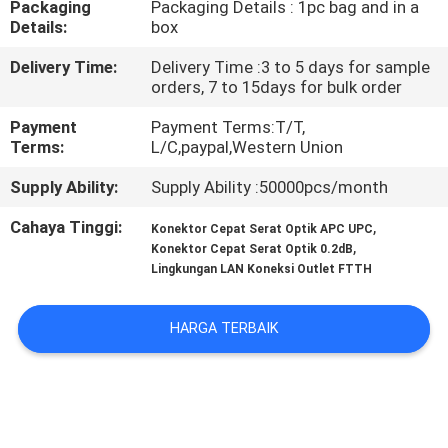
Packaging
Packaging Details : 1pc bag and in a
KUALITAS
Details:
box
Delivery Time:
Delivery Time :3 to 5 days for sample
HUBUNGI
orders, 7 to 15days for bulk order
KAMI
Payment
Payment Terms:T/T,
Terms:
L/C,paypal,Western Union
BERITA
Supply Ability:
Supply Ability :50000pcs/month
Cahaya Tinggi:
,
Konektor Cepat Serat Optik APC UPC
KASUS
,
Konektor Cepat Serat Optik 0.2dB
Lingkungan LAN Koneksi Outlet FTTH
SITEMAP
HARGA TERBAIK
KEBIJAKAN
PRIVASI