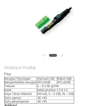
Deskripsi Produk
Fitur:
Kerugian Penyisipan
Utama≤0.2dB
Maks0.4dB
Mengembalikan kerugian
UPC≥50dB
APC≥60dB
Tebsule
IL＜0,3 dB @30N
Kabel
Kabel jatuhkan 2.0 & 3.0
Daya Tahan Mekanik
500 kali, IL＜0.2dB, RL＜5dB
Suhu operasi
-40 +85
Suhu penyimpanan
-40 +85
Aplikasi: