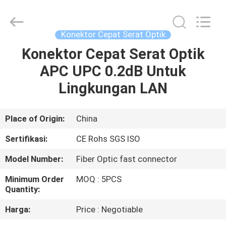
An
Jia
Technology
Co.,Ltd..
All
Konektor Cepat Serat Optik
Rights
Reserved.
Konektor Cepat Serat Optik
RUMAH
Developed
by
ECER
APC UPC 0.2dB Untuk
PRODUK
Lingkungan LAN
TENTANG
Place of Origin:
China
KAMI
Sertifikasi:
CE Rohs SGS ISO
Model Number:
Fiber Optic fast connector
TUR
Minimum Order
MOQ : 5PCS
PABRIK
Quantity:
Harga:
Price : Negotiable
KONTROL