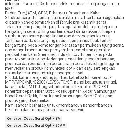
interkoneksi serat;Distribusi telekomunikasi dan jaringan area
lokal
Ft dan Fttx;(ATM, WDM, Ethernet); Broadband; Kabel
Struktur serat tertanam dari struktur serat tertanam digunakan
di pabrik yang ditempatkan di ferrule pra-keramik serat
telanjang dan penggilingan atas, operator di tempat kejadian
hanya ingin serat ctting sisi lain dapat dimasukkan;di depan
struktur tertanam penggilingan dan docking pabrik serat
tertanam pada cairan yang sesuai dengan isi, tidak terlalu
bergantung pada pemotongan kerataan permukaan ujung serat,
dan sangat mengurangi persyaratan kemahiran operator.
perusahaan kami Shenzhen industri co., ltd berfokus pada
produk komunikasi optik dengan penelitian, pengembangan,
produksi dan pemasaran perusahaan serat teknologi tinggi.Ini
menyediakan produk komunikasi optik dan satu set lengkap
solusi keseluruhan untuk pelanggan global.
Produk kami mengandung splitter, kabel patch serat optik
MTP/MPO/MU/E2000/LC/SC/FC/ST, panel kepadatan tinggi,
kaset, pelat, MTRJ, pigtail, adaptor, attenuator, PLC, FBT,
konektor cepat, Fiber Optic Kotak Splitter, Kotak Sambungan
Kabel Serat Optik, Penutupan Sambungan Serat Optik dan
produk yang disesuaikan.
Kami sangat berharap untuk membangun pengembangan
bersama dan mencapai kerjasama win-win.
Konektor Cepat Serat Optik SM
Konektor Cepat Serat Optik 50MM