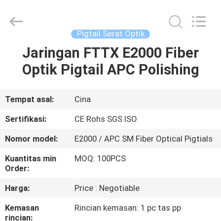
Jia
Technology
Co.,Ltd..
All
Rights
Pigtail Serat Optik
Reserved.
Developed
Jaringan FTTX E2000 Fiber
RUMAH
by
ECER
Optik Pigtail APC Polishing
PRODUK
Tempat asal:
Cina
TENTANG
Sertifikasi:
CE Rohs SGS ISO
KAMI
Nomor model:
E2000 / APC SM Fiber Optical Pigtials
Kuantitas min
MOQ: 100PCS
TUR
Order:
PABRIK
Harga:
Price : Negotiable
Kemasan
Rincian kemasan: 1 pc tas pp
KONTROL
rincian: