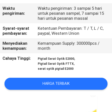
KUALITAS
Waktu
Waktu pengiriman: 3 sampai 5 hari
pengiriman:
untuk pesanan sampel, 7 sampai 15
HUBUNGI
hari untuk pesanan massal
KAMI
Syarat-syarat
Ketentuan Pembayaran: T / T, L / C,
pembayaran:
paypal, Western Union
BERITA
Menyediakan
Kemampuan Supply: 300000pcs /
kemampuan:
month
Cahaya Tinggi:
,
KASUS
Pigtail Serat Optik E2000
,
Pigtail Serat Optik FTTX
serat optik pigtail E2000
SITEMAP
HARGA TERBAIK
KEBIJAKAN
PRIVASI