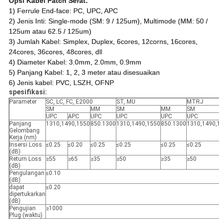
Opsi Kabel Patch Serat:
1) Ferrule End-face: PC, UPC, APC
2) Jenis Inti: Single-mode (SM: 9 / 125um), Multimode (MM: 50 /
125um atau 62.5 / 125um)
3) Jumlah Kabel: Simplex, Duplex, 6cores, 12corns, 16cores,
24cores, 36cores, 48cores, dll
4) Diameter Kabel: 3.0mm, 2.0mm, 0.9mm
5) Panjang Kabel: 1, 2, 3 meter atau disesuaikan
6) Jenis kabel: PVC, LSZH, OFNP
spesifikasi:
Parameter
SC, LC, FC, E2000
ST, MU
MTRJ
SM
MM
SM
MM
SM
UPC
APC
UPC
UPC
UPC
UPC
Panjang
1310,1490,1550
850.1300
1310,1490,1550
850.1300
1310,1490,
Gelombang
Kerja (nm)
Insersi Loss
≤0.25
≤0.20
≤0.25
≤0.25
≤0.25
≤0.25
(dB)
Return Loss
≥55
≥65
≥35
≥50
≥35
≥50
(dB)
Pengulangan
≤0.10
(dB)
dapat
≤0.20
dipertukarkan
(dB)
Pengujian
≥1000
Plug (waktu)