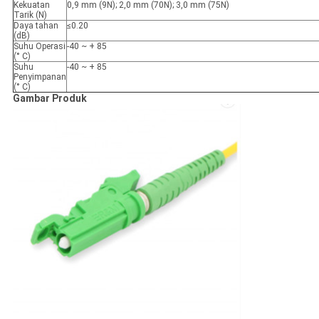
Kekuatan
0,9 mm (9N); 2,0 mm (70N); 3,0 mm (75N)
Tarik (N)
Daya tahan
≤0.20
(dB)
Suhu Operasi
-40 ~ + 85
(° C)
Suhu
-40 ~ + 85
Penyimpanan
(° C)
Gambar Produk