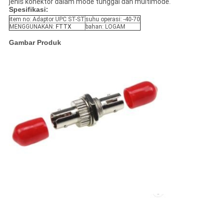
jenis konektor dalam mode tunggal dan multimode.
Spesifikasi:
item no: Adaptor UPC ST-ST
suhu operasi: -40-70
MENGGUNAKAN:
FTTX
bahan: LOGAM
Gambar Produk