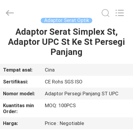
An
Jia
Technology
Co.,Ltd..
All
Adaptor Serat Optik
Rights
Reserved.
Adaptor Serat Simplex St,
RUMAH
Developed
by
ECER
Adaptor UPC St Ke St Persegi
PRODUK
Panjang
TENTANG
Tempat asal:
Cina
KAMI
Sertifikasi:
CE Rohs SGS ISO
Nomor model:
Adaptor Persegi Panjang ST UPC
TUR
Kuantitas min
MOQ: 100PCS
PABRIK
Order:
Harga:
Price : Negotiable
KONTROL