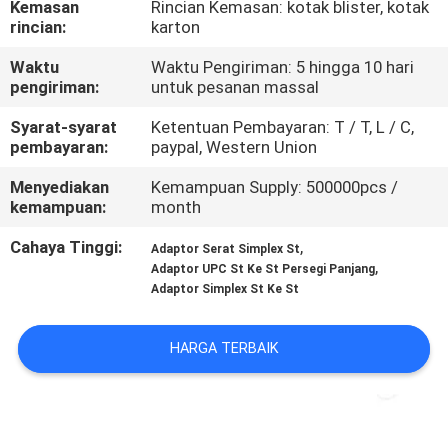
Kemasan
Rincian Kemasan: kotak blister, kotak
KUALITAS
rincian:
karton
Waktu
Waktu Pengiriman: 5 hingga 10 hari
HUBUNGI
pengiriman:
untuk pesanan massal
KAMI
Syarat-syarat
Ketentuan Pembayaran: T / T, L / C,
pembayaran:
paypal, Western Union
BERITA
Menyediakan
Kemampuan Supply: 500000pcs /
kemampuan:
month
KASUS
Cahaya Tinggi:
,
Adaptor Serat Simplex St
,
Adaptor UPC St Ke St Persegi Panjang
Adaptor Simplex St Ke St
SITEMAP
HARGA TERBAIK
KEBIJAKAN
PRIVASI