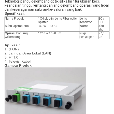
teknologi pandu gelombang optik silika.Ini fitur ukuran kecil, 
keandalan tinggi, rentang panjang gelombang operasi yang lebar 
dan keseragaman saluran-ke-saluran yang baik.
Spesifikasi:
Nama Produk
1X4 plug-in Jenis Fiber optic
Jenis
SC /
splitter
Konektor
UPC
Suhu Operasional
-40 ℃ ~ 85 ℃
Warna
Abu-
abu
Operasi Panjang
1260 ~ 1650 μm
Rugi
<7,5
Gelombang
Penyisipan
DB
Aplikasi:
1. (PON)
2. Jaringan Area Lokal (LAN)
3. FTTX
4. Televisi Kabel
Gambar Produk