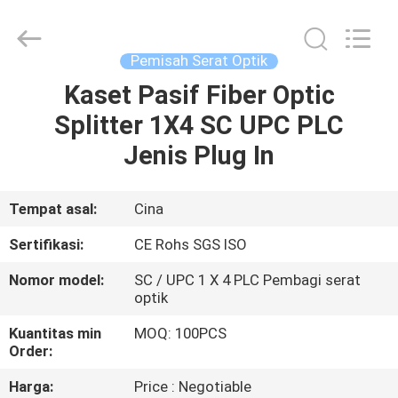
Jia
Technology
Co.,Ltd..
All
Rights
Pemisah Serat Optik
Reserved.
Developed
by
Kaset Pasif Fiber Optic
RUMAH
ECER
Splitter 1X4 SC UPC PLC
PRODUK
Jenis Plug In
TENTANG
Tempat asal:
Cina
KAMI
Sertifikasi:
CE Rohs SGS ISO
Nomor model:
SC / UPC 1 X 4 PLC Pembagi serat
TUR
optik
PABRIK
Kuantitas min
MOQ: 100PCS
Order:
KONTROL
Harga:
Price : Negotiable