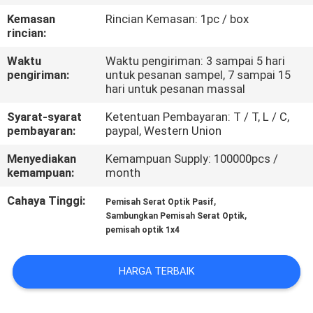
KUALITAS
Kemasan
Rincian Kemasan: 1pc / box
rincian:
HUBUNGI
Waktu
Waktu pengiriman: 3 sampai 5 hari
KAMI
pengiriman:
untuk pesanan sampel, 7 sampai 15
hari untuk pesanan massal
Syarat-syarat
Ketentuan Pembayaran: T / T, L / C,
BERITA
pembayaran:
paypal, Western Union
Menyediakan
Kemampuan Supply: 100000pcs /
KASUS
kemampuan:
month
Cahaya Tinggi:
,
Pemisah Serat Optik Pasif
SITEMAP
,
Sambungkan Pemisah Serat Optik
pemisah optik 1x4
KEBIJAKAN
HARGA TERBAIK
PRIVASI