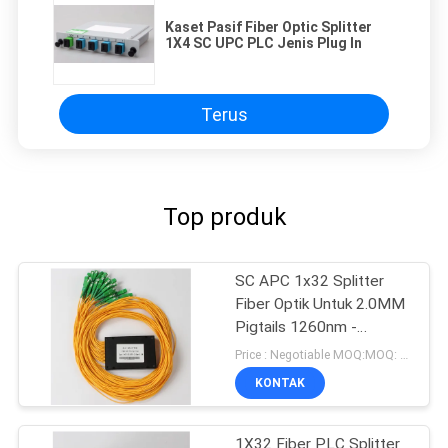
Kaset Pasif Fiber Optic Splitter
1X4 SC UPC PLC Jenis Plug In
Terus
Top produk
SC APC 1x32 Splitter
Fiber Optik Untuk 2.0MM
Pigtails 1260nm -
1650nm Panjang Kerja
Price : Negotiable MOQ:MOQ: 100 PCS
KONTAK
1X32 Fiber PLC Splitter