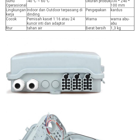
Suhu
-40 ℃ ~ 60 ℃
Ukuran produk
330 * 240 *
Operasional
100 mm
Lingkungan
Indoor dan Outdoor terpasang di
Pengepakan
kardus
kerja
dinding
Cocok
Pemisah kaset 1:16 atau 24
Warna
warna abu-
kuncir inti dan adaptor
abu
fitur
tahan air
Berat bersih
1,3 kg