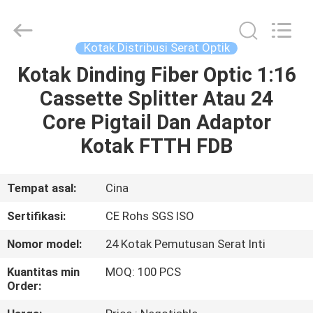
Optik
Tahan
Air
pemasok.
Copyright
Kotak Distribusi Serat Optik
©
2021
-
Kotak Dinding Fiber Optic 1:16
RUMAH
2025
fibers-
Cassette Splitter Atau 24
optics.com.
All
Rights
PRODUK
Core Pigtail Dan Adaptor
Reserved.
Developed
by
Kotak FTTH FDB
ECER
TENTANG
KAMI
Tempat asal:
Cina
Sertifikasi:
CE Rohs SGS ISO
TUR
Nomor model:
24 Kotak Pemutusan Serat Inti
PABRIK
Kuantitas min
MOQ: 100 PCS
Order:
KONTROL