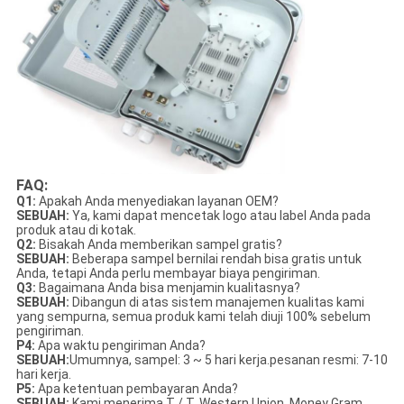
FAQ:
Q1:
Apakah Anda menyediakan layanan OEM?
SEBUAH:
Ya, kami dapat mencetak logo atau label Anda pada
produk atau di kotak.
Q2:
Bisakah Anda memberikan sampel gratis?
SEBUAH:
Beberapa sampel bernilai rendah bisa gratis untuk
Anda, tetapi Anda perlu membayar biaya pengiriman.
Q3:
Bagaimana Anda bisa menjamin kualitasnya?
SEBUAH:
Dibangun di atas sistem manajemen kualitas kami
yang sempurna, semua produk kami telah diuji 100% sebelum
pengiriman.
P4:
Apa waktu pengiriman Anda?
SEBUAH:
Umumnya, sampel: 3 ~ 5 hari kerja.pesanan resmi: 7-10
hari kerja.
P5:
Apa ketentuan pembayaran Anda?
SEBUAH:
Kami menerima T / T, Western Union, Money Gram,