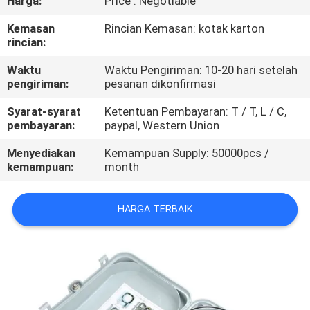
Harga:
Price : Negotiable
KUALITAS
Kemasan
Rincian Kemasan: kotak karton
rincian:
HUBUNGI
Waktu
Waktu Pengiriman: 10-20 hari setelah
KAMI
pengiriman:
pesanan dikonfirmasi
Syarat-syarat
Ketentuan Pembayaran: T / T, L / C,
BERITA
pembayaran:
paypal, Western Union
Menyediakan
Kemampuan Supply: 50000pcs /
KASUS
kemampuan:
month
HARGA TERBAIK