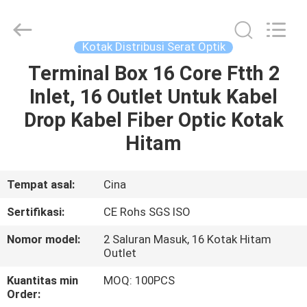
Optik
Tahan
Air
pemasok.
Copyright
Kotak Distribusi Serat Optik
©
2021
-
Terminal Box 16 Core Ftth 2
RUMAH
2025
fibers-
Inlet, 16 Outlet Untuk Kabel
optics.com.
All
Rights
PRODUK
Drop Kabel Fiber Optic Kotak
Reserved.
Developed
by
Hitam
ECER
TENTANG
KAMI
Tempat asal:
Cina
Sertifikasi:
CE Rohs SGS ISO
TUR
Nomor model:
2 Saluran Masuk, 16 Kotak Hitam
PABRIK
Outlet
Kuantitas min
MOQ: 100PCS
KONTROL
Order: