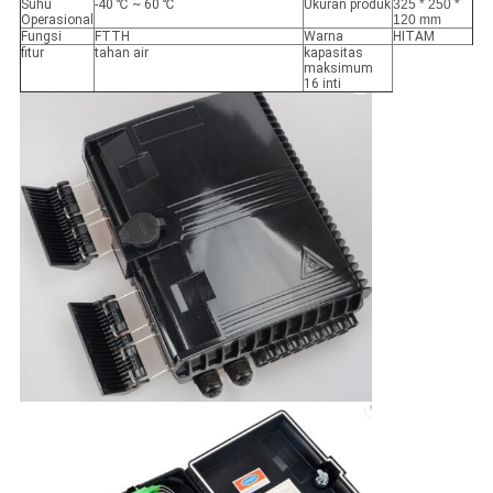
Suhu
-40 ℃ ~ 60 ℃
Ukuran produk
325 * 250 *
Operasional
120 mm
Fungsi
FTTH
Warna
HITAM
fitur
tahan air
kapasitas
maksimum
16 inti