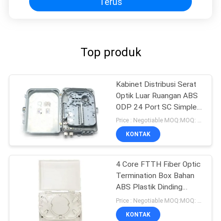
Terus
Top produk
Kabinet Distribusi Serat
Optik Luar Ruangan ABS
ODP 24 Port SC Simplelx
48 Core LC Duplex
Price : Negotiable MOQ:MOQ: 100 PCS
KONTAK
4 Core FTTH Fiber Optic
Termination Box Bahan
ABS Plastik Dinding
Mount
Price : Negotiable MOQ:MOQ: 100 pcs
KONTAK