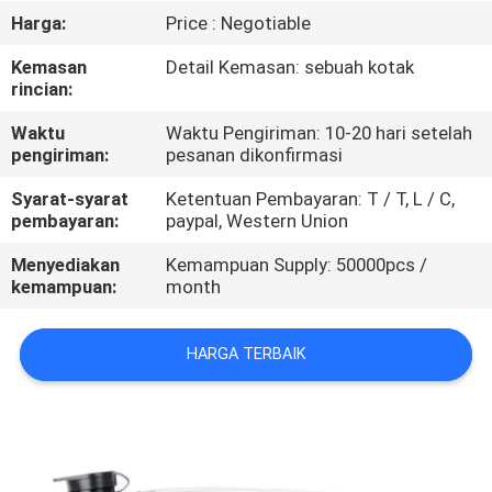
KUALITAS
Harga:
Price : Negotiable
Kemasan
Detail Kemasan: sebuah kotak
HUBUNGI
rincian:
KAMI
Waktu
Waktu Pengiriman: 10-20 hari setelah
pengiriman:
pesanan dikonfirmasi
BERITA
Syarat-syarat
Ketentuan Pembayaran: T / T, L / C,
pembayaran:
paypal, Western Union
KASUS
Menyediakan
Kemampuan Supply: 50000pcs /
kemampuan:
month
HARGA TERBAIK