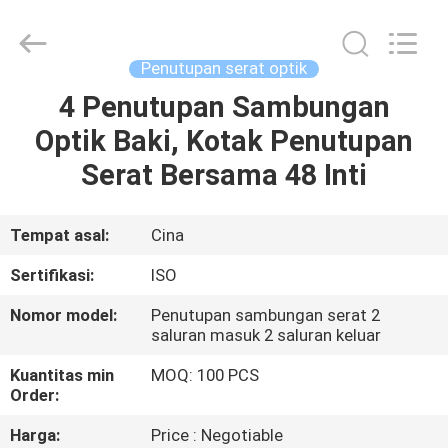
288
Inti
pemasok.
Copyright
©
Penutupan serat optik
2021
-
2025
4 Penutupan Sambungan
RUMAH
Shenzhen
Hong
Optik Baki, Kotak Penutupan
An
Jia
Technology
PRODUK
Serat Bersama 48 Inti
Co.,Ltd..
All
Rights
Reserved.
Developed
TENTANG
Tempat asal:
Cina
by
ECER
KAMI
Sertifikasi:
ISO
Nomor model:
Penutupan sambungan serat 2
TUR
saluran masuk 2 saluran keluar
PABRIK
Kuantitas min
MOQ: 100 PCS
Order:
KONTROL
Harga:
Price : Negotiable