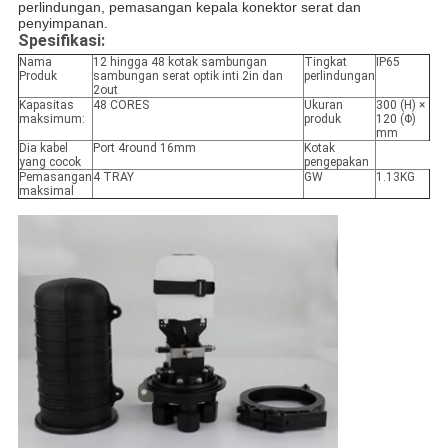
perlindungan, pemasangan kepala konektor serat dan 
penyimpanan.
Spesifikasi:
Nama
12 hingga 48 kotak sambungan
Tingkat
IP65
Produk
sambungan serat optik inti 2in dan
perlindungan
2out
Kapasitas
48 CORES
Ukuran
300 (H) ×
maksimum:
produk
120 (Φ)
mm
Dia kabel
Port 4round 16mm
Kotak
yang cocok
pengepakan
Pemasangan
4 TRAY
GW
1.13KG
maksimal