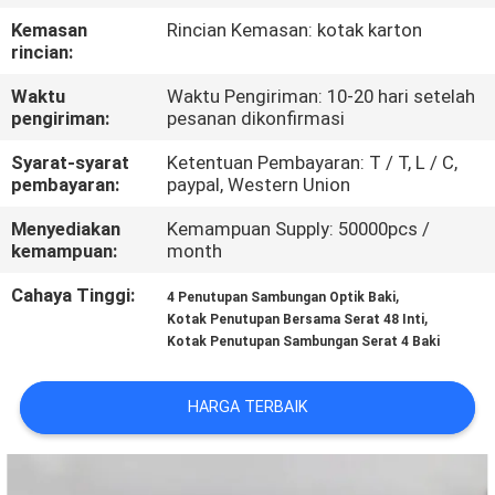
KUALITAS
Kemasan
Rincian Kemasan: kotak karton
rincian:
HUBUNGI
Waktu
Waktu Pengiriman: 10-20 hari setelah
KAMI
pengiriman:
pesanan dikonfirmasi
Syarat-syarat
Ketentuan Pembayaran: T / T, L / C,
pembayaran:
paypal, Western Union
BERITA
Menyediakan
Kemampuan Supply: 50000pcs /
kemampuan:
month
KASUS
Cahaya Tinggi:
,
4 Penutupan Sambungan Optik Baki
,
Kotak Penutupan Bersama Serat 48 Inti
SITEMAP
Kotak Penutupan Sambungan Serat 4 Baki
KEBIJAKAN
HARGA TERBAIK
PRIVASI