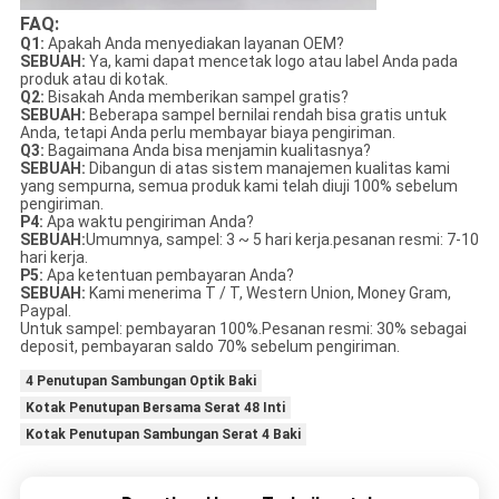
FAQ:
Q1:
Apakah Anda menyediakan layanan OEM?
SEBUAH:
Ya, kami dapat mencetak logo atau label Anda pada
produk atau di kotak.
Q2:
Bisakah Anda memberikan sampel gratis?
SEBUAH:
Beberapa sampel bernilai rendah bisa gratis untuk
Anda, tetapi Anda perlu membayar biaya pengiriman.
Q3:
Bagaimana Anda bisa menjamin kualitasnya?
SEBUAH:
Dibangun di atas sistem manajemen kualitas kami
yang sempurna, semua produk kami telah diuji 100% sebelum
pengiriman.
P4:
Apa waktu pengiriman Anda?
SEBUAH:
Umumnya, sampel: 3 ~ 5 hari kerja.pesanan resmi: 7-10
hari kerja.
P5:
Apa ketentuan pembayaran Anda?
SEBUAH:
Kami menerima T / T, Western Union, Money Gram,
Paypal.
Untuk sampel: pembayaran 100%.Pesanan resmi: 30% sebagai
deposit, pembayaran saldo 70% sebelum pengiriman.
4 Penutupan Sambungan Optik Baki
Kotak Penutupan Bersama Serat 48 Inti
Kotak Penutupan Sambungan Serat 4 Baki