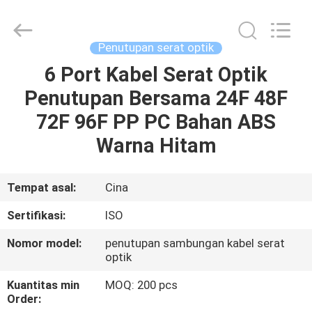
An
Jia
Technology
Co.,Ltd..
All
Penutupan serat optik
Rights
Reserved.
Developed
6 Port Kabel Serat Optik
RUMAH
by
ECER
Penutupan Bersama 24F 48F
PRODUK
72F 96F PP PC Bahan ABS
Warna Hitam
TENTANG
KAMI
Tempat asal:
Cina
Sertifikasi:
ISO
TUR
Nomor model:
penutupan sambungan kabel serat
PABRIK
optik
Kuantitas min
MOQ: 200 pcs
KONTROL
Order: