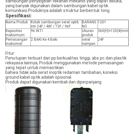
sambungan penyegelan tekanan mekanis yang dapat dibuka,
yang banyak digunakan dalam sambungan kabel optik
komunikasi.Produknya adalah struktur berbentuk tong.
Spesifikasi:
Nama Produk
Kotak sambungan serat optik
BARANG
1201
inti 24F / 48F / 72F / 96F
NO
Kapasitas
96 INTI
Ukuran
360(H)×120(Φ)mm
maksimum:
produk
Pemasangan
2 BAKI Ke 4 Baki
serat
24F
maksimal
nampan
Fitur:
Penutupan terbuat dari pp berkualitas tinggi, abs pc dan plastik
rekayasa lainnya, Produk menggunakan metode pemasangan
yang tepat untuk memastikan
bahwa tidak ada serat inoptik redaman tambahan, koneksi
ground kabel optik adalah opsional.
Produk dapat digunakan kembali dan diperpanjang.