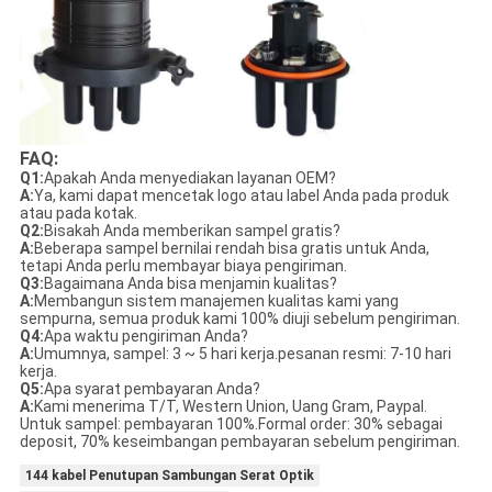
FAQ:
Q1:
Apakah Anda menyediakan layanan OEM?
A:
Ya, kami dapat mencetak logo atau label Anda pada produk
atau pada kotak.
Q2:
Bisakah Anda memberikan sampel gratis?
A:
Beberapa sampel bernilai rendah bisa gratis untuk Anda,
tetapi Anda perlu membayar biaya pengiriman.
Q3:
Bagaimana Anda bisa menjamin kualitas?
A:
Membangun sistem manajemen kualitas kami yang
sempurna, semua produk kami 100% diuji sebelum pengiriman.
Q4:
Apa waktu pengiriman Anda?
A:
Umumnya, sampel: 3 ~ 5 hari kerja.pesanan resmi: 7-10 hari
kerja.
Q5:
Apa syarat pembayaran Anda?
A:
Kami menerima T/T, Western Union, Uang Gram, Paypal.
Untuk sampel: pembayaran 100%.Formal order: 30% sebagai
deposit, 70% keseimbangan pembayaran sebelum pengiriman.
144 kabel Penutupan Sambungan Serat Optik