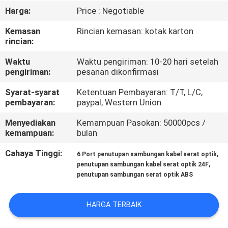
KUALITAS
Harga:
Price : Negotiable
Kemasan
Rincian kemasan: kotak karton
HUBUNGI
rincian:
KAMI
Waktu
Waktu pengiriman: 10-20 hari setelah
pengiriman:
pesanan dikonfirmasi
BERITA
Syarat-syarat
Ketentuan Pembayaran: T/T, L/C,
pembayaran:
paypal, Western Union
KASUS
Menyediakan
Kemampuan Pasokan: 50000pcs /
kemampuan:
bulan
SITEMAP
Cahaya Tinggi:
,
6 Port penutupan sambungan kabel serat optik
,
penutupan sambungan kabel serat optik 24F
penutupan sambungan serat optik ABS
KEBIJAKAN
PRIVASI
HARGA TERBAIK