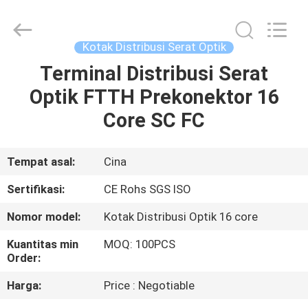
An
Jia
Technology
Co.,Ltd..
All
Kotak Distribusi Serat Optik
Rights
Reserved.
Developed
Terminal Distribusi Serat
RUMAH
by
ECER
Optik FTTH Prekonektor 16
PRODUK
Core SC FC
TENTANG
Tempat asal:
Cina
KAMI
Sertifikasi:
CE Rohs SGS ISO
Nomor model:
Kotak Distribusi Optik 16 core
TUR
Kuantitas min
MOQ: 100PCS
PABRIK
Order:
Harga:
Price : Negotiable
KONTROL