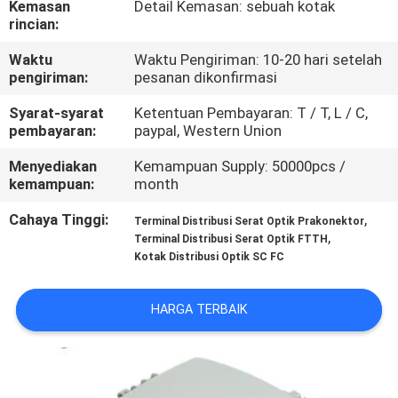
Kemasan
Detail Kemasan: sebuah kotak
KUALITAS
rincian:
Waktu
Waktu Pengiriman: 10-20 hari setelah
HUBUNGI
pengiriman:
pesanan dikonfirmasi
KAMI
Syarat-syarat
Ketentuan Pembayaran: T / T, L / C,
pembayaran:
paypal, Western Union
BERITA
Menyediakan
Kemampuan Supply: 50000pcs /
kemampuan:
month
KASUS
Cahaya Tinggi:
,
Terminal Distribusi Serat Optik Prakonektor
,
Terminal Distribusi Serat Optik FTTH
Kotak Distribusi Optik SC FC
SITEMAP
HARGA TERBAIK
KEBIJAKAN
PRIVASI