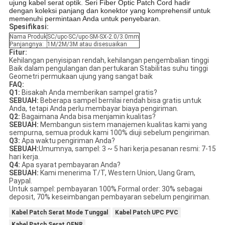
ujung kabel serat optik. Seri Fiber Optic Patch Cord hadir
dengan koleksi panjang dan konektor yang komprehensif untuk
memenuhi permintaan Anda untuk penyebaran.
Spesifikasi:
Nama Produk
SC/upc-SC/upc-SM-SX-2.0/3.0mm
Panjangnya:
1M/2M/3M atau disesuaikan
Fitur:
Kehilangan penyisipan rendah, kehilangan pengembalian tinggi
Baik dalam pengulangan dan pertukaran Stabilitas suhu tinggi
Geometri permukaan ujung yang sangat baik
FAQ:
Q1:
Bisakah Anda memberikan sampel gratis?
SEBUAH:
Beberapa sampel bernilai rendah bisa gratis untuk
Anda, tetapi Anda perlu membayar biaya pengiriman.
Q2:
Bagaimana Anda bisa menjamin kualitas?
SEBUAH:
Membangun sistem manajemen kualitas kami yang
sempurna, semua produk kami 100% diuji sebelum pengiriman.
Q3:
Apa waktu pengiriman Anda?
SEBUAH:
Umumnya, sampel: 3 ~ 5 hari kerja.pesanan resmi: 7-15
hari kerja.
Q4:
Apa syarat pembayaran Anda?
SEBUAH:
Kami menerima T/T, Western Union, Uang Gram,
Paypal.
Untuk sampel: pembayaran 100%.Formal order: 30% sebagai
deposit, 70% keseimbangan pembayaran sebelum pengiriman.
Kabel Patch Serat Mode Tunggal
Kabel Patch UPC PVC
Kabel Patch Serat OFNR