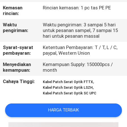
KUALITAS
Kemasan
Rincian kemasan: 1 pc tas PE PE
rincian:
HUBUNGI
Waktu
Waktu pengiriman: 3 sampai 5 hari
KAMI
pengiriman:
untuk pesanan sampel, 7 sampai 15
hari untuk pesanan massal
Syarat-syarat
Ketentuan Pembayaran: T / T, L / C,
BERITA
pembayaran:
paypal, Western Union
Menyediakan
Kemampuan Supply: 150000pcs /
KASUS
kemampuan:
month
Cahaya Tinggi:
,
Kabel Patch Serat Optik FTTX
SITEMAP
,
Kabel Patch Serat Optik LSZH
Kabel Patch Serat Optik SC UPC
KEBIJAKAN
HARGA TERBAIK
PRIVASI