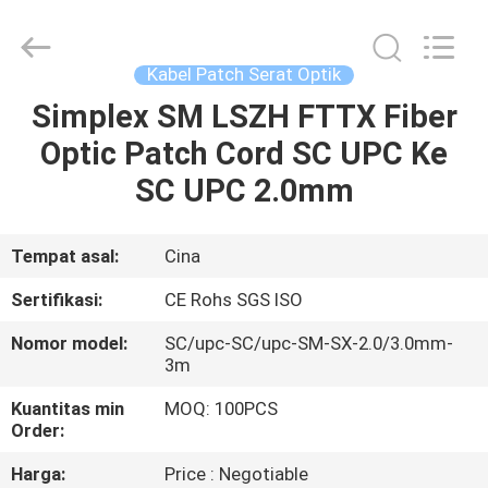
Jia
Technology
Co.,Ltd..
All
Rights
Kabel Patch Serat Optik
Reserved.
Developed
Simplex SM LSZH FTTX Fiber
RUMAH
by
ECER
Optic Patch Cord SC UPC Ke
PRODUK
SC UPC 2.0mm
TENTANG
Tempat asal:
Cina
KAMI
Sertifikasi:
CE Rohs SGS ISO
Nomor model:
SC/upc-SC/upc-SM-SX-2.0/3.0mm-
TUR
3m
PABRIK
Kuantitas min
MOQ: 100PCS
Order:
KONTROL
Harga:
Price : Negotiable