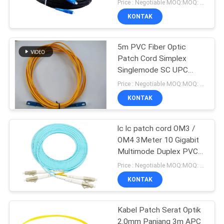
Price : Negotiable MOQ:MOQ: 100PCS
KONTAK
5m PVC Fiber Optic
Patch Cord Simplex
Singlemode SC UPC
Diameter 3.0mm
Price : Negotiable MOQ:MOQ: 1000 PCS
KONTAK
lc lc patch cord OM3 /
OM4 3Meter 10 Gigabit
Multimode Duplex PVC
LSZH
Price : Negotiable MOQ:MOQ: 100 PCS
KONTAK
Kabel Patch Serat Optik
2.0mm Panjang 3m APC