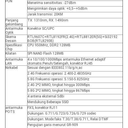
PON
Menerima sensitivitas: -27dBm
Mengirimkan daya optik: +0,5~+5dBm
Jarak transmisi: 20KM
Panjang
TX: 1310nm, RX: 1490nm
gelombang
Antarmuka
Konektor SC/UPC
Optik
Skema
RTL9607C+RTL8192FR(2.4G)+RTL8812ER(5G)+Si32192
Desain
BOB(RTL8290B)
Spesifikasi
CPU 950MHz, DDR2 128MB
Chip
Kilatan
SPI NAND Flash 128MB
Antarmuka
4 x 10/100/1000Mbps antarmuka Ethernet adaptif
LAN
otomatis.Penuh/Setengah, konektor RJ45
Nirkabel
Sesuai dengan IEEE802.11b/g/n,ac
2.4G Frekuensi operasi: 2.400-2.4835GHz
5.8G Frekuensi operasi: 5.150-5.825GHz
2.4G 2*2 MIMO, tingkat hingga 300Mbps
5.8G 2*2 MIMO, tingkat hingga 867Mbps
4 antena eksternal 5dBi
Mendukung Beberapa SSID
antarmuka
FXS, konektor RJ11
POTS
Dukungan: G.711/G.723/G.726/G.729 codec
Dukungan: Mode faks T.30/T.38/G.711, Relai DTMF
Pengujian garis menurut GR-909