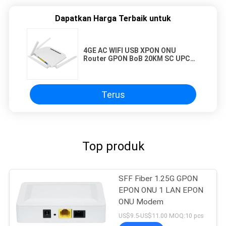
Dapatkan Harga Terbaik untuk
4GE AC WIFI USB XPON ONU
Router GPON BoB 20KM SC UPC
Connector
Terus
Top produk
SFF Fiber 1.25G GPON
EPON ONU 1 LAN EPON
ONU Modem
US$9.5-US$11.00 MOQ:10 pcs