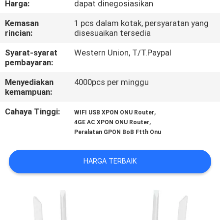
Harga:
dapat dinegosiasikan
KUALITAS
Kemasan
1 pcs dalam kotak, persyaratan yang
rincian:
disesuaikan tersedia
HUBUNGI
KAMI
Syarat-syarat
Western Union, T/T.Paypal
pembayaran:
Menyediakan
4000pcs per minggu
BERITA
kemampuan:
Cahaya Tinggi:
,
WIFI USB XPON ONU Router
KASUS
,
4GE AC XPON ONU Router
Peralatan GPON BoB Ftth Onu
SITEMAP
HARGA TERBAIK
KEBIJAKAN
PRIVASI