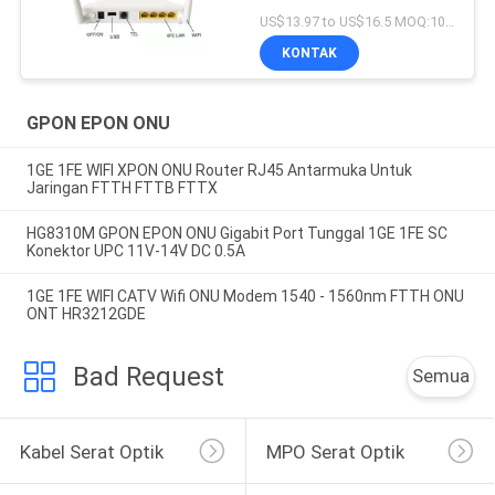
Router
US$13.97 to US$16.5 MOQ:100 pcs
KONTAK
GPON EPON ONU
1GE 1FE WIFI XPON ONU Router RJ45 Antarmuka Untuk
Jaringan FTTH FTTB FTTX
HG8310M GPON EPON ONU Gigabit Port Tunggal 1GE 1FE SC
Konektor UPC 11V-14V DC 0.5A
1GE 1FE WIFI CATV Wifi ONU Modem 1540 - 1560nm FTTH ONU
ONT HR3212GDE
Bad Request
Semua
Kabel Serat Optik
MPO Serat Optik