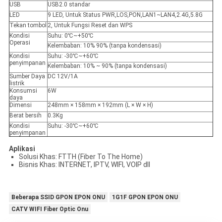
USB
USB2.0 standar
LED
9 LED, Untuk Status PWR,LOS,PON,LAN1~LAN4,2.4G,5.8G
Tekan tombol
2, Untuk Fungsi Reset dan WPS
Kondisi
Suhu: 0℃~+50℃
Operasi
Kelembaban: 10% 90% (tanpa kondensasi)
Kondisi
Suhu: -30℃~+60℃
penyimpanan
Kelembaban: 10% ~ 90% (tanpa kondensasi)
Sumber Daya
DC 12V/1A
listrik
Konsumsi
6W
daya
Dimensi
248mm × 158mm × 192mm (L × W × H)
Berat bersih
0.3Kg
Kondisi
Suhu: -30℃~+60℃
penyimpanan
Aplikasi
Solusi Khas: FTTH (Fiber To The Home)
Bisnis Khas: INTERNET, IPTV, WIFI, VOIP dll
Beberapa SSID GPON EPON ONU
1G1F GPON EPON ONU
CATV WIFI Fiber Optic Onu