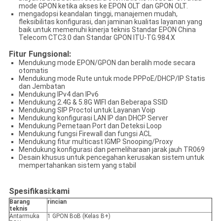
mode GPON ketika akses ke EPON OLT dan GPON OLT.
mengadopsi keandalan tinggi, manajemen mudah,
fleksibilitas konfigurasi, dan jaminan kualitas layanan yang
baik untuk memenuhi kinerja teknis Standar EPON China
Telecom CTC3.0 dan Standar GPON ITU-TG.984.X
Fitur Fungsional:
Mendukung mode EPON/GPON dan beralih mode secara
otomatis
Mendukung mode Rute untuk mode PPPoE/DHCP/IP Statis
dan Jembatan
Mendukung IPv4 dan IPv6
Mendukung 2.4G & 5.8G WIFI dan Beberapa SSID
Mendukung SIP Proctol untuk Layanan Voip
Mendukung konfigurasi LAN IP dan DHCP Server
Mendukung Pemetaan Port dan Deteksi Loop
Mendukung fungsi Firewall dan fungsi ACL
Mendukung fitur multicast IGMP Snooping/Proxy
Mendukung konfigurasi dan pemeliharaan jarak jauh TR069
Desain khusus untuk pencegahan kerusakan sistem untuk
mempertahankan sistem yang stabil
Spesifikasi:
kami
Barang
rincian
teknis
Antarmuka
1 GPON BoB (Kelas B+)