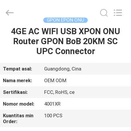
Jia
Technology
Co.,Ltd..
All
Rights
GPON EPON ONU
Reserved.
Developed
4GE AC WIFI USB XPON ONU
RUMAH
by
ECER
Router GPON BoB 20KM SC
PRODUK
UPC Connector
TENTANG
Tempat asal:
Guangdong, Cina
KAMI
Nama merek:
OEM ODM
Sertifikasi:
FCC, RoHS, ce
TUR
Nomor model:
4001XR
PABRIK
Kuantitas min
100 PCS
Order:
KONTROL