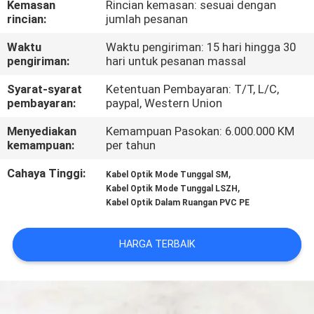
Kemasan
Rincian kemasan: sesuai dengan
KUALITAS
rincian:
jumlah pesanan
Waktu
Waktu pengiriman: 15 hari hingga 30
HUBUNGI
pengiriman:
hari untuk pesanan massal
KAMI
Syarat-syarat
Ketentuan Pembayaran: T/T, L/C,
pembayaran:
paypal, Western Union
BERITA
Menyediakan
Kemampuan Pasokan: 6.000.000 KM
kemampuan:
per tahun
KASUS
Cahaya Tinggi:
,
Kabel Optik Mode Tunggal SM
,
Kabel Optik Mode Tunggal LSZH
Kabel Optik Dalam Ruangan PVC PE
SITEMAP
HARGA TERBAIK
KEBIJAKAN
PRIVASI