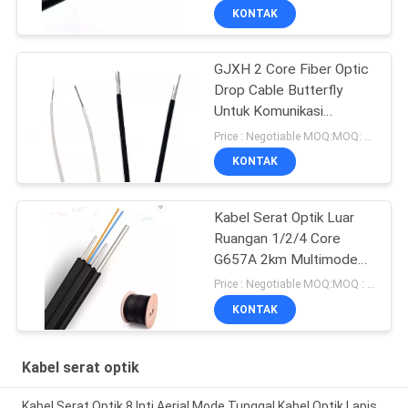
KONTAK
GJXH 2 Core Fiber Optic
Drop Cable Butterfly
Untuk Komunikasi
Telekomunikasi Dalam
Price : Negotiable MOQ:MOQ: 1000 meter
Ruangan
KONTAK
Kabel Serat Optik Luar
Ruangan 1/2/4 Core
G657A 2km Multimode
FTTH Drop Cable
Price : Negotiable MOQ:MOQ : 1000meter
GJYXCH
KONTAK
Kabel serat optik
Kabel Serat Optik 8 Inti Aerial Mode Tunggal Kabel Optik Lapis