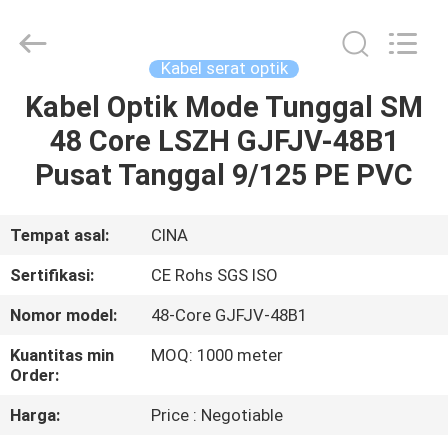
Hong
An
Jia
Technology
Co.,Ltd..
Kabel serat optik
All
Rights
Kabel Optik Mode Tunggal SM
RUMAH
Reserved.
Developed
by
48 Core LSZH GJFJV-48B1
ECER
PRODUK
Pusat Tanggal 9/125 PE PVC
TENTANG
Tempat asal:
CINA
KAMI
Sertifikasi:
CE Rohs SGS ISO
Nomor model:
48-Core GJFJV-48B1
TUR
Kuantitas min
MOQ: 1000 meter
PABRIK
Order:
Harga:
Price : Negotiable
KONTROL