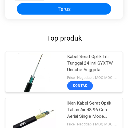
Terus
Top produk
Kabel Serat Optik Inti
Tunggal 24 Inti GYXTW
Unitube Anggota
Kekuatan Dua Kawat Baja
Price : Negotiable MOQ:MOQ: 1000 meter
Paralel
KONTAK
Iklan Kabel Serat Optik
Tahan Air 48 96 Core
Aerial Single Mode
100/200/300m Span
Price : Negotiable MOQ:MOQ: 1000 meter