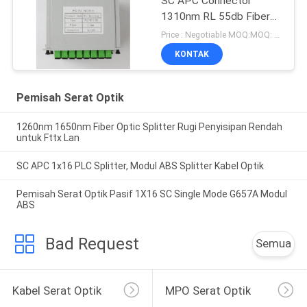
SC APC Connector
1310nm RL 55db Fiber
0.9mm
Price : Negotiable MOQ:MOQ: 100 PCS
KONTAK
Pemisah Serat Optik
1260nm 1650nm Fiber Optic Splitter Rugi Penyisipan Rendah
untuk Fttx Lan
SC APC 1x16 PLC Splitter, Modul ABS Splitter Kabel Optik
Pemisah Serat Optik Pasif 1X16 SC Single Mode G657A Modul
ABS
Bad Request
Semua
Kabel Serat Optik
MPO Serat Optik