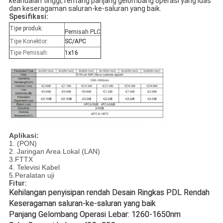
keandalan tinggi, rentang panjang gelombang operasi yang luas 
dan keseragaman saluran-ke-saluran yang baik.
Spesifikasi:
Tipe produk:
Pemisah PLC
Tipe Konektor:
SC/APC
Tipe Pemisah:
1x16
Aplikasi:
1. (PON)
2. Jaringan Area Lokal (LAN)
3.FTTX
4. Televisi Kabel
5.Peralatan uji
Fitur:
Kehilangan penyisipan rendah Desain Ringkas PDL Rendah 
Keseragaman saluran-ke-saluran yang baik
Panjang Gelombang Operasi Lebar: 1260-1650nm