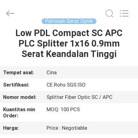
Jia
Technology
Co.,Ltd..
All
Rights
Pemisah Serat Optik
Reserved.
Developed
Low PDL Compact SC APC
RUMAH
by
ECER
PLC Splitter 1x16 0.9mm
PRODUK
Serat Keandalan Tinggi
TENTANG
Tempat asal:
Cina
KAMI
Sertifikasi:
CE Rohs SGS ISO
Nomor model:
Splitter Fiber Optic SC / APC
TUR
Kuantitas min
MOQ: 100 PCS
PABRIK
Order:
Harga:
Price : Negotiable
KONTROL