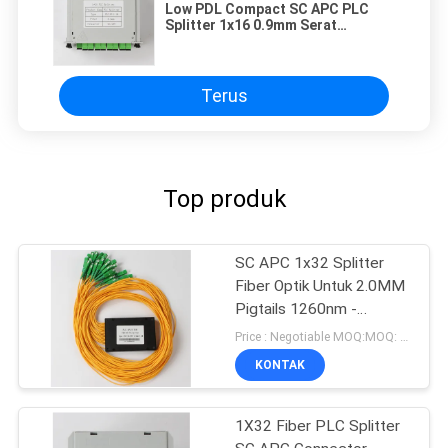
Low PDL Compact SC APC PLC
Splitter 1x16 0.9mm Serat
Keandalan Tinggi
Terus
Top produk
SC APC 1x32 Splitter
Fiber Optik Untuk 2.0MM
Pigtails 1260nm -
1650nm Panjang Kerja
Price : Negotiable MOQ:MOQ: 100 PCS
KONTAK
1X32 Fiber PLC Splitter