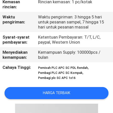
Kemasan
Rincian kemasan: 1 pc/kotak
KUALITAS
rincian:
Waktu
Waktu pengiriman: 3 hingga 5 hari
HUBUNGI
pengiriman:
untuk pesanan sampel, 7 hingga 15
KAMI
hari untuk pesanan massal
Syarat-syarat
Ketentuan Pembayaran: T/T, L/C,
pembayaran:
paypal, Western Union
BERITA
Menyediakan
Kemampuan Supply: 100000pcs /
kemampuan:
bulan
KASUS
Cahaya Tinggi:
,
Pemisah PLC APC SC PDL Rendah
,
Pembagi PLC APC SC Kompak
SITEMAP
Pembagi plc SC APC 1x16
KEBIJAKAN
HARGA TERBAIK
PRIVASI