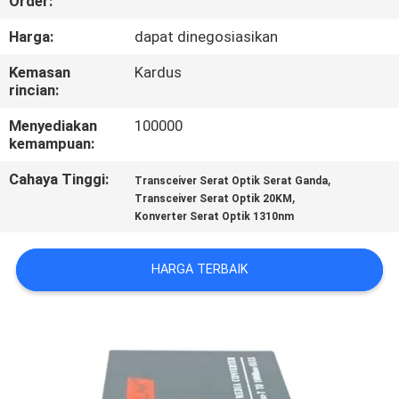
Order:
KUALITAS
Harga:
dapat dinegosiasikan
HUBUNGI
Kemasan
Kardus
rincian:
KAMI
Menyediakan
100000
kemampuan:
BERITA
Cahaya Tinggi:
,
Transceiver Serat Optik Serat Ganda
,
Transceiver Serat Optik 20KM
KASUS
Konverter Serat Optik 1310nm
SITEMAP
HARGA TERBAIK
KEBIJAKAN
PRIVASI