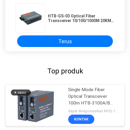
HTB-GS-03 Optical Fiber
Transceiver 10/100/1000M 20KM
1310nm Single Mode Double
Fibers
Terus
Top produk
Single Mode Fiber
Optical Transceiver
100m HTB-3100A/B
Perangkat Konversi
dapat dinegosiasikan MOQ:100 pcs
Antarmuka SC
KONTAK