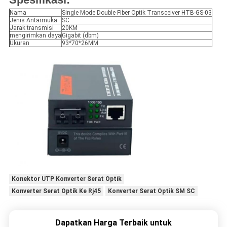
Nama
Single Mode Double Fiber Optik Transceiver HTB-GS-03
Jenis Antarmuka
SC
Jarak transmisi
20KM
mengirimkan daya
Gigabit (dbm)
Ukuran
93*70*26MM
Konektor UTP Konverter Serat Optik
Konverter Serat Optik Ke Rj45
Konverter Serat Optik SM SC
Dapatkan Harga Terbaik untuk