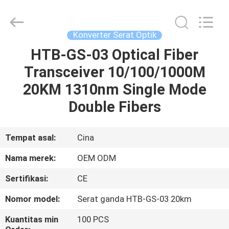
An
Jia
Technology
Co.,Ltd..
All
Konverter Serat Optik
Rights
Reserved.
Developed
HTB-GS-03 Optical Fiber
RUMAH
by
ECER
Transceiver 10/100/1000M
PRODUK
20KM 1310nm Single Mode
Double Fibers
TENTANG
KAMI
Tempat asal:
Cina
Nama merek:
OEM ODM
TUR
Sertifikasi:
CE
PABRIK
Nomor model:
Serat ganda HTB-GS-03 20km
KONTROL
Kuantitas min
100 PCS