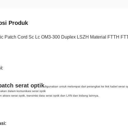
psi Produk
tic Patch Cord Sc Lc OM3-300 Duplex LSZH Material FTTH FTT
i:
patch serat optik
digunakan untuk melompat dari perangkat ke link kabel serat op
nakan dalam komunikasi serat optik
an akses serat optik, transmisi data serat optik dan LAN dan bidang lainnya.
si: