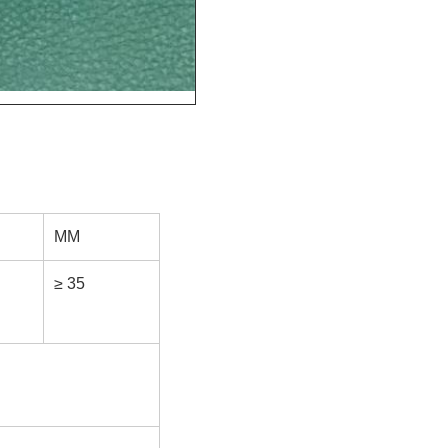
MM
≥ 35