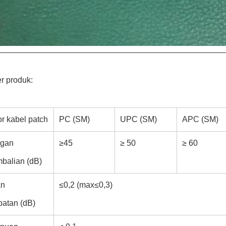
r produk:
r kabel patch
PC (SM)
UPC (SM)
APC (SM)
ngan
≥45
≥ 50
≥ 60
balian (dB)
an
≤0,2 (max≤0,3)
atan (dB)