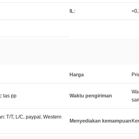
IL:
<0
Harga
Pri
Wak
c tas pp
Waktu pengiriman
sam
: T/T, L/C, paypal, Western
Menyediakan kemampuan
Ke