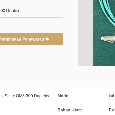
300 Duplex
Permintaan Penawaran
tik Sc Lc OM3-300 Dupleks
Mode:
kab
Bahan jaket:
PV