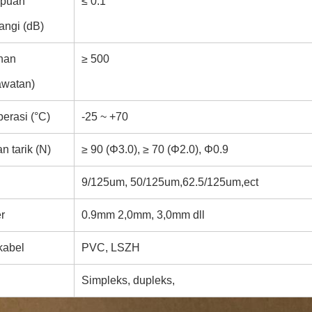
puan
≤ 0.1
angi (dB)
nan
≥ 500
awatan)
erasi (°C)
-25 ~ +70
n tarik (N)
≥ 90 (Φ3.0), ≥ 70 (Φ2.0), Φ0.9
9/125um, 50/125um,62.5/125um,ect
r
0.9mm 2,0mm, 3,0mm dll
kabel
PVC, LSZH
Simpleks, dupleks,