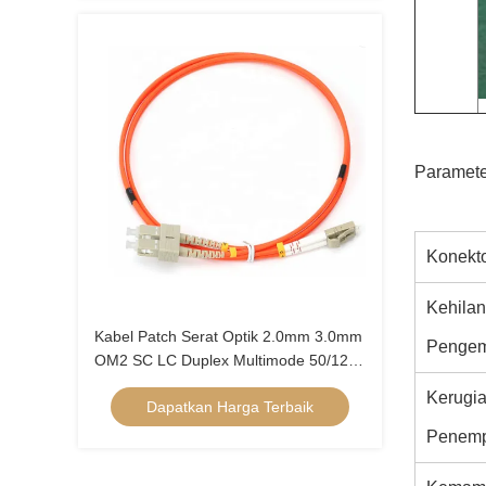
Paramete
Konekto
Kehila
Kabel Patch Serat Optik 2.0mm 3.0mm
Pengem
OM2 SC LC Duplex Multimode 50/125
LSZH PVC
Kerugi
Dapatkan Harga Terbaik
Penemp