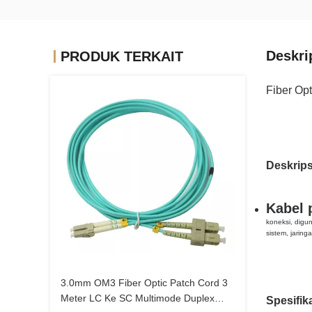
Deskri
PRODUK TERKAIT
Fiber Op
Deskrips
Kabel 
koneksi, digu
sistem, jaring
3.0mm OM3 Fiber Optic Patch Cord 3
Meter LC Ke SC Multimode Duplex
Spesifika