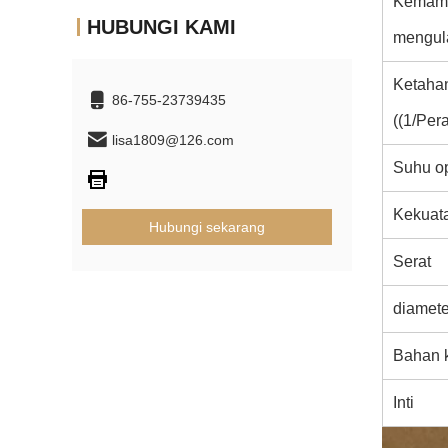
Kemam
HUBUNGI KAMI
mengul
Ketaha
86-755-23739435
((1/Per
lisa1809@126.com
Suhu op
Kekuata
Hubungi sekarang
Serat
diamete
Bahan 
Inti