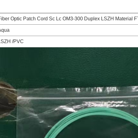
Fiber Optic Patch Cord Sc Lc OM3-300 Duplex LSZH Material 
Aqua
LSZH /PVC
Tinggalkan pesan
mi akan segera menghubungi Anda kemba