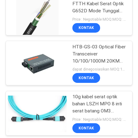
FTTH Kabel Serat Optik
G652D Mode Tunggal
15
Untuk Komunikasi
Price : Negotiable MOQ:MOQ: 1000 meter
Panel patch serat
KONTAK
optik
HTB-GS-03 Optical Fiber
Transceiver
10/100/1000M 20KM
1310nm Single Mode
dapat dinegosiasikan MOQ:100 PCS
Double Fibers
KONTAK
20
10g kabel serat optik
Pigtail Serat Optik
bahan LSZH MPO 8 inti
serat batang OM3
multimode perempuan
Price : Negotiable MOQ:MOQ: 10 PCS
KONTAK