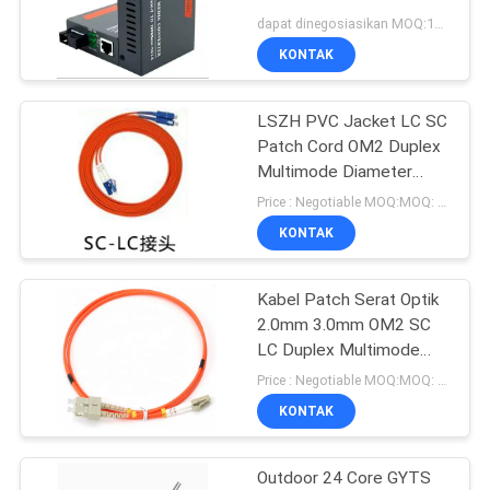
GS-03A/B Single Mode
dapat dinegosiasikan MOQ:100 PCS
Single Fibers
KONTAK
11
LSZH PVC Jacket LC SC
Alat FTTH
Patch Cord OM2 Duplex
Multimode Diameter
0.9mm / 2.0mm / 3.0mm
Price : Negotiable MOQ:MOQ: 100 PCS
KONTAK
Kabel Patch Serat Optik
71
2.0mm 3.0mm OM2 SC
Kotak Distribusi
LC Duplex Multimode
50/125 LSZH PVC
Price : Negotiable MOQ:MOQ: 100 PCS
Serat Optik
KONTAK
Outdoor 24 Core GYTS