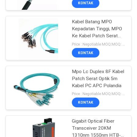
KUALITAS
KONTAK
Kabel Batang MPO
HUBUNGI
50
Kepadatan Tinggi, MPO
KAMI
Ke Kabel Patch Serat
Kabel Patch Serat
Optik ST Tipe OM3
Price : Negotiable MOQ:MOQ: 10 PCS
Optik
BERITA
KONTAK
KASUS
Mpo Lc Duplex 8F Kabel
Patch Serat Optik 5m
Kabel PC APC Polandia
SITEMAP
25
Price : Negotiable MOQ:MOQ: 100PCS
KONTAK
GPON EPON ONU
KEBIJAKAN
PRIVASI
Gigabit Optical Fiber
Transceiver 20KM
1310nm 1550nm HTB-