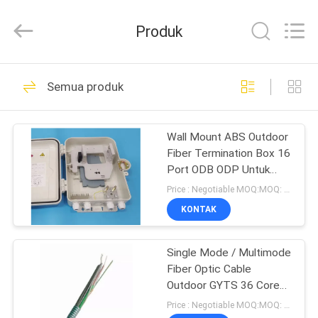
Jia
Technology
Co.,Ltd..
Produk
All
Rights
Reserved.
Developed
RUMAH
by
56
ECER
Semua produk
Kabel serat optik
PRODUK
Wall Mount ABS Outdoor
Fiber Termination Box 16
TENTANG
Port ODB ODP Untuk
KAMI
FTTH
Price : Negotiable MOQ:MOQ: 100 pcs
KONTAK
24
TUR
Single Mode / Multimode
PABRIK
MPO Serat Optik
Fiber Optic Cable
Outdoor GYTS 36 Core
KONTROL
Disesuaikan
Price : Negotiable MOQ:MOQ: 1000 meter