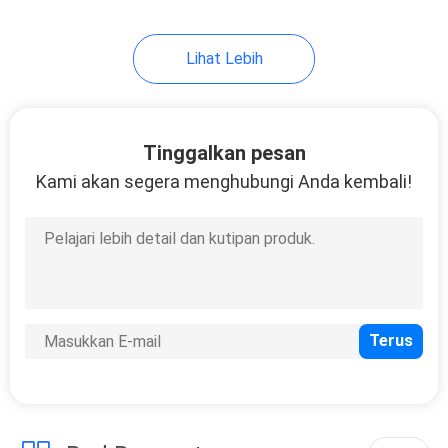
32
Lihat Lebih
Penutupan serat
optik
Tinggalkan pesan
Kami akan segera menghubungi Anda kembali!
78
Adaptor Serat Optik