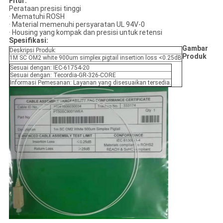
Fitur:
Perataan presisi tinggi
· Mematuhi ROSH
· Material memenuhi persyaratan UL 94V-0
· Housing yang kompak dan presisi untuk retensi
Spesifikasi:
Gambar
Deskripsi Produk:
Produk
1M SC OM2 white 900um simplex pigtail insertion loss <0.25dB
Sesuai dengan: IEC-61754-20
Sesuai dengan: Tecordia-GR-326-CORE
Informasi Pemesanan: Layanan yang disesuaikan tersedia.