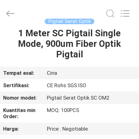
Upc
pemasok.
Copyright
©
2021
Pigtail Serat Optik
-
2025
fibers-
1 Meter SC Pigtail Single
RUMAH
optics.com.
All
Mode, 900um Fiber Optik
Rights
Reserved.
Developed
PRODUK
Pigtail
by
ECER
TENTANG
Tempat asal:
Cina
KAMI
Sertifikasi:
CE Rohs SGS ISO
Nomor model:
Pigtail Serat Optik SC OM2
TUR
Kuantitas min
MOQ: 100PCS
PABRIK
Order:
Harga:
Price : Negotiable
KONTROL