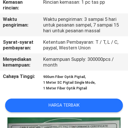
Kemasan
Rincian kemasan: 1 pc tas pp
KUALITAS
rincian:
Waktu
Waktu pengiriman: 3 sampai 5 hari
HUBUNGI
pengiriman:
untuk pesanan sampel, 7 sampai 15
KAMI
hari untuk pesanan massal
Syarat-syarat
Ketentuan Pembayaran: T / T, L / C,
pembayaran:
paypal, Western Union
BERITA
Menyediakan
Kemampuan Supply: 300000pcs /
kemampuan:
month
KASUS
Cahaya Tinggi:
,
900um Fiber Optik Pigtail
,
1 Meter SC Pigtail Single Mode
1 Meter Fiber Optik Pigtail
HARGA TERBAIK