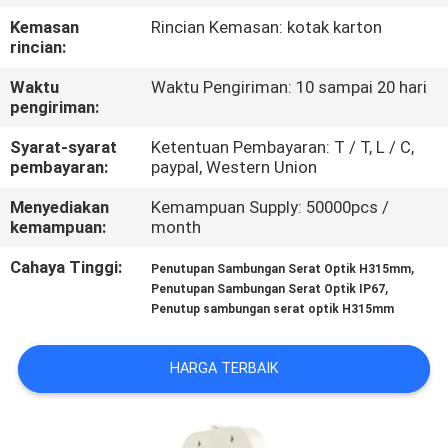
KUALITAS
Kemasan
Rincian Kemasan: kotak karton
rincian:
HUBUNGI
Waktu
Waktu Pengiriman: 10 sampai 20 hari
KAMI
pengiriman:
Syarat-syarat
Ketentuan Pembayaran: T / T, L / C,
pembayaran:
paypal, Western Union
BERITA
Menyediakan
Kemampuan Supply: 50000pcs /
kemampuan:
month
KASUS
Cahaya Tinggi:
,
Penutupan Sambungan Serat Optik H315mm
,
Penutupan Sambungan Serat Optik IP67
SITEMAP
Penutup sambungan serat optik H315mm
KEBIJAKAN
HARGA TERBAIK
PRIVASI