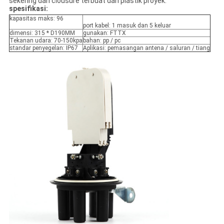
sekering dari clousure terbuat dari plastik proyek.
spesifikasi:
kapasitas maks: 96
port kabel: 1 masuk dan 5 keluar
dimensi: 315 * D190MM
gunakan: FTTX
Tekanan udara: 70-150kpa
bahan: pp / pc
standar penyegelan: IP67
Aplikasi: pemasangan antena / saluran / tiang