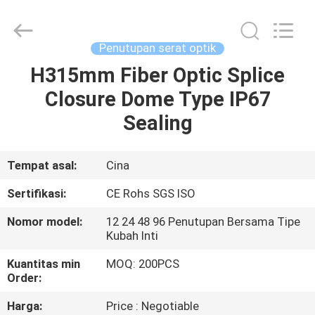
An
Jia
Technology
Co.,Ltd..
All
Penutupan serat optik
Rights
Reserved.
H315mm Fiber Optic Splice
RUMAH
Developed
by
ECER
Closure Dome Type IP67
PRODUK
Sealing
TENTANG
Tempat asal:
Cina
KAMI
Sertifikasi:
CE Rohs SGS ISO
Nomor model:
12 24 48 96 Penutupan Bersama Tipe
TUR
Kubah Inti
PABRIK
Kuantitas min
MOQ: 200PCS
Order:
KONTROL
Harga:
Price : Negotiable