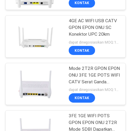
KUALITAS
KONTAK
4GE AC WIFI USB CATV
HUBUNGI
GPON EPON ONU SC
KAMI
Konektor UPC 20km
dapat dinegosiasikan MOQ:100 PCS
BERITA
KONTAK
KASUS
Mode 2T2R GPON EPON
ONU 3FE 1GE POTS WIFI
CATV Serat Ganda
SITEMAP
Modem FTTH ONU
dapat dinegosiasikan MOQ:100 pcs
KONTAK
KEBIJAKAN
PRIVASI
3FE 1GE WIFI POTS
GPON EPON ONU 2T2R
Mode 5DBI Dapatkan