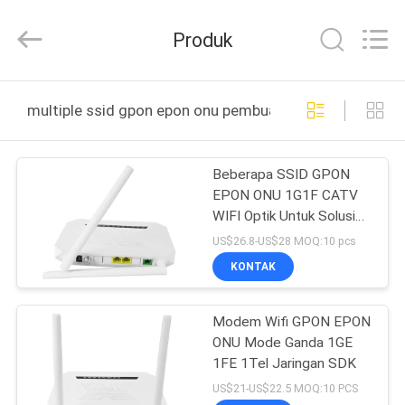
Hong
An
Jia
Produk
Technology
Co.,Ltd..
All
Rights
Reserved.
RUMAH
Developed
multiple ssid gpon epon onu pembuatan online
by
ECER
PRODUK
Beberapa SSID GPON
EPON ONU 1G1F CATV
TENTANG
WIFI Optik Untuk Solusi
KAMI
FTTH
US$26.8-US$28 MOQ:10 pcs
KONTAK
TUR
Modem Wifi GPON EPON
PABRIK
ONU Mode Ganda 1GE
1FE 1Tel Jaringan SDK
KONTROL
US$21-US$22.5 MOQ:10 PCS