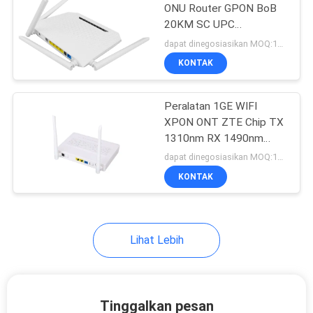
ONU Router GPON BoB
20KM SC UPC
Connector
dapat dinegosiasikan MOQ:100 PCS
KONTAK
Peralatan 1GE WIFI
XPON ONT ZTE Chip TX
1310nm RX 1490nm
FTTH ONU
dapat dinegosiasikan MOQ:100 pcs
KONTAK
Lihat Lebih
Tinggalkan pesan