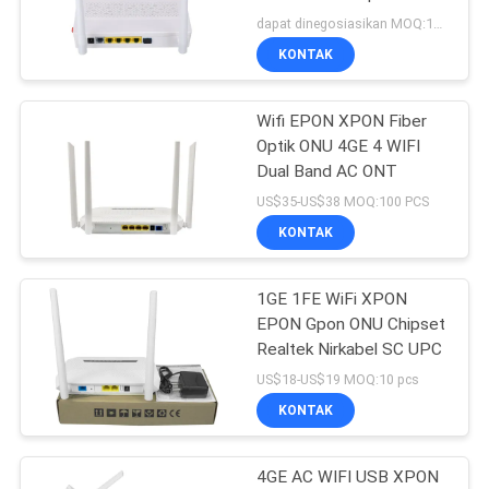
Frekuensi 2.4G
dapat dinegosiasikan MOQ:100 pcs
KONTAK
Wifi EPON XPON Fiber
Optik ONU 4GE 4 WIFI
Dual Band AC ONT
US$35-US$38 MOQ:100 PCS
KONTAK
1GE 1FE WiFi XPON
EPON Gpon ONU Chipset
Realtek Nirkabel SC UPC
US$18-US$19 MOQ:10 pcs
KONTAK
4GE AC WIFI USB XPON